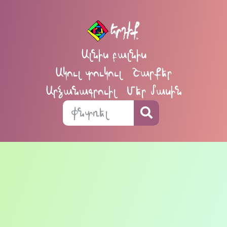
Ալնիս բալնիս
Ակուլ տուկուլ
Շարքեր
Արձանագրուիլ
Մեր մասին