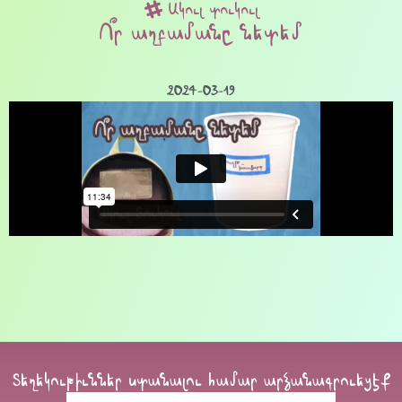
Ակուլ տուկուլ
Ո՞ր աղբամանը նետեմ
2024-03-19
Տեղեկութիւններ ստանալու համար արձանագրուեցէք