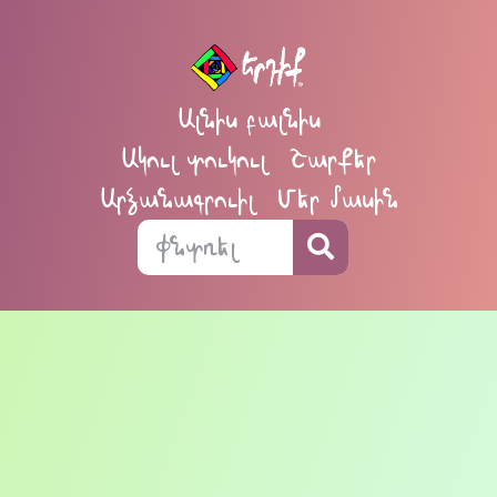
Ալնիս բալնիս
Ակուլ տուկուլ
Շարքեր
Արձանագրուիլ
Մեր մասին