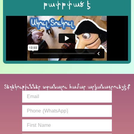
թափթփած է
Տեղեկութիւններ ստանալու համար արձանագրուեցէք