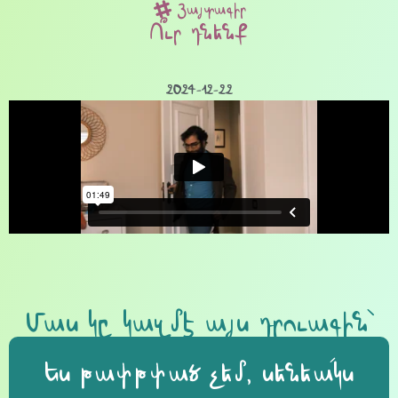
Յայտագիր
Ո՞ւր դնենք
2024-12-22
Մաս կը կազմէ այս դրուագին՝
Ես թափթփած չեմ, սենեա՛կս