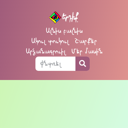
Ալնիս բալնիս
Ակուլ տուկուլ
Շարքեր
Արձանագրուիլ
Մեր մասին