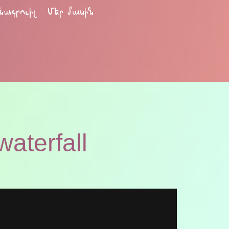
նագրուիլ
Մեր մասին
waterfall