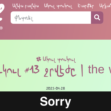
Ալնիս բալնիս
Ակուլ տուկուլ
Շարքեր
Արձա
Ակուլ տուկուլ
ւկուլ #13 ջրվէժը | the 
2025-01-28