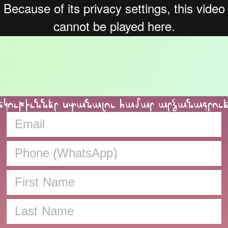
եկութիւններ ստանալու համար արձանագրու