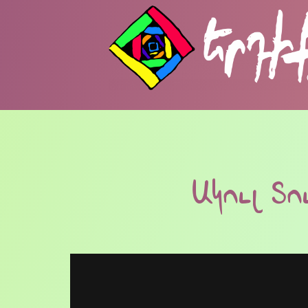
Ակուլ Տո