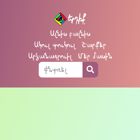
Ալնիս բալնիս
Ակուլ տուկուլ
Շարքեր
Արձանագրուիլ
Մեր մասին