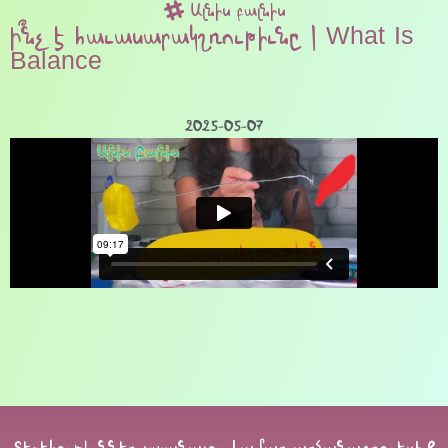
Ալնիս բալնիս
Ի՞նչ է հաւասարակշռութիւնը | What Is
Balance?
2025-05-07