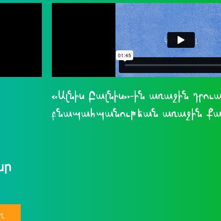
«Ալնիս Բալնիս»-ին առաջին դրուա
բնապահպանութեան առաջին քայ
ար
լ