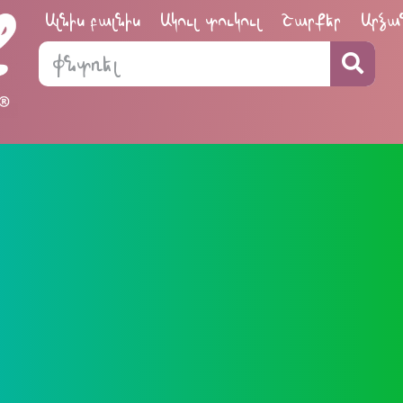
Ալնիս բալնիս
Ակուլ տուկուլ
Շարքեր
Արձա