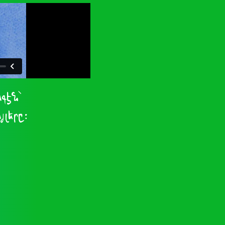
գէն՝
լերը։