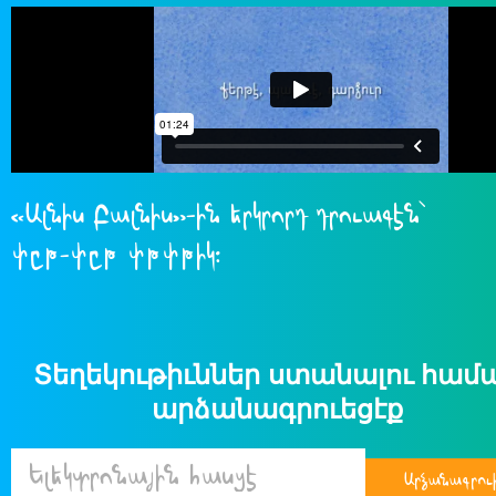
«Ալնիս Բալնիս»-ին երկրորդ դրուագէն՝
փըթ-փըթ փթփթիկ։
Տեղեկութիւններ ստանալու համ
արձանագրուեցէք
Արձանագրուի